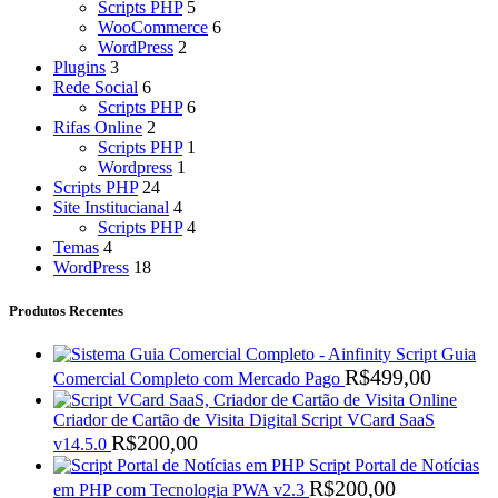
Scripts PHP
5
WooCommerce
6
WordPress
2
Plugins
3
Rede Social
6
Scripts PHP
6
Rifas Online
2
Scripts PHP
1
Wordpress
1
Scripts PHP
24
Site Institucianal
4
Scripts PHP
4
Temas
4
WordPress
18
Produtos Recentes
Script Guia
R$
499,00
Comercial Completo com Mercado Pago
Criador de Cartão de Visita Digital Script VCard SaaS
R$
200,00
v14.5.0
Script Portal de Notícias
R$
200,00
em PHP com Tecnologia PWA v2.3