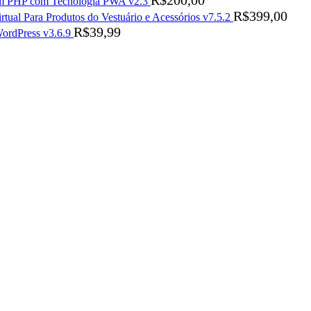
R$
200,00
s em PHP com Tecnologia PWA v2.3
R$
399,00
rtual Para Produtos do Vestuário e Acessórios v7.5.2
R$
39,99
ordPress v3.6.9