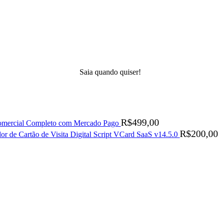
Saia quando quiser!
R$
499,00
Comercial Completo com Mercado Pago
R$
200,00
or de Cartão de Visita Digital Script VCard SaaS v14.5.0