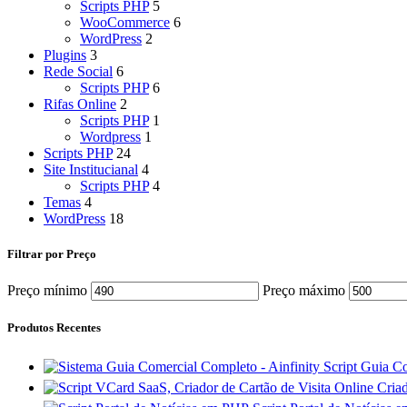
Scripts PHP
5
WooCommerce
6
WordPress
2
Plugins
3
Rede Social
6
Scripts PHP
6
Rifas Online
2
Scripts PHP
1
Wordpress
1
Scripts PHP
24
Site Institucianal
4
Scripts PHP
4
Temas
4
WordPress
18
Filtrar por Preço
Preço mínimo
Preço máximo
Produtos Recentes
Script Guia 
Criad