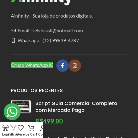
Ainfinity - Sua loja de produtos digitais.
Email : seisbrasil@hotmail.com
Whatsapp : (12) 99639-4787
Grupo WhatsApp
PRODUTOS RECENTES
Script Guia Comercial Completo
com Mercado Pago
R$
499,00
Loja
Filtros
Desejos
Cart
Conta