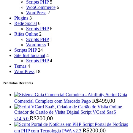
Scripts PHP
5
WooCommerce
6
WordPress
2
Plugins
3
Rede Social
6
Scripts PHP
6
Rifas Online
2
Scripts PHP
1
Wordpress
1
Scripts PHP
24
Site Institucianal
4
Scripts PHP
4
Temas
4
WordPress
18
Produtos Recentes
Script Guia
R$
499,00
Comercial Completo com Mercado Pago
Criador de Cartão de Visita Digital Script VCard SaaS
R$
200,00
v14.5.0
Script Portal de Notícias
R$
200,00
em PHP com Tecnologia PWA v2.3