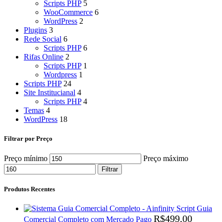
Scripts PHP
5
WooCommerce
6
WordPress
2
Plugins
3
Rede Social
6
Scripts PHP
6
Rifas Online
2
Scripts PHP
1
Wordpress
1
Scripts PHP
24
Site Institucianal
4
Scripts PHP
4
Temas
4
WordPress
18
Filtrar por Preço
Preço mínimo
Preço máximo
Filtrar
Produtos Recentes
Script Guia
R$
499,00
Comercial Completo com Mercado Pago