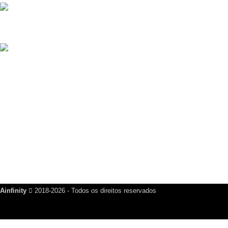
Script Guia Comercial Completo com Mercado Pago
R$
499,00
Criador de Cartão de Visita Digital Script VCard SaaS v14.5.0
R$
200,00
Links Úteis
Dúvidas Frequentes
Política de Reembolso
Política de Privacidade
Nosso Blog
Fale Conosco
Ainfinity
2018-2026 - Todos os direitos reservados