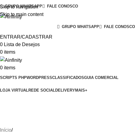
GRUPO WHATSAPP
FALE CONOSCO
Skip to navigation
Skip to main content
GRUPO WHATSAPP
FALE CONOSCO
ENTRAR/CADASTRAR
0
Lista de Desejos
0
items
0
items
SCRIPTS PHP
WORDPRESS
CLASSIFICADOS
GUIA COMERCIAL
LOJA VIRTUAL
REDE SOCIAL
DELIVERY
MAIS+
Loja Para Produtos do Vestuário e
Acessórios
Início